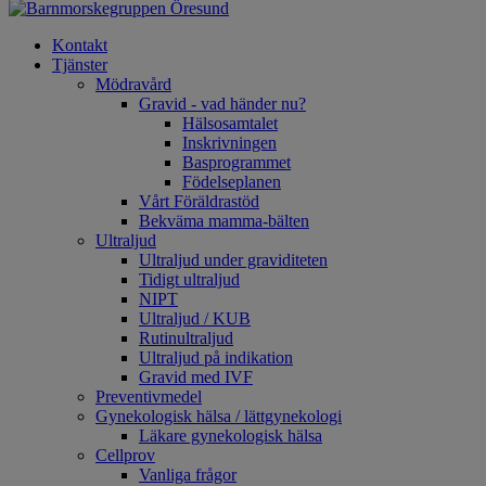
Kontakt
Tjänster
Mödravård
Gravid - vad händer nu?
Hälsosamtalet
Inskrivningen
Basprogrammet
Födelseplanen
Vårt Föräldrastöd
Bekväma mamma-bälten
Ultraljud
Ultraljud under graviditeten
Tidigt ultraljud
NIPT
Ultraljud / KUB
Rutinultraljud
Ultraljud på indikation
Gravid med IVF
Preventivmedel
Gynekologisk hälsa / lättgynekologi
Läkare gynekologisk hälsa
Cellprov
Vanliga frågor