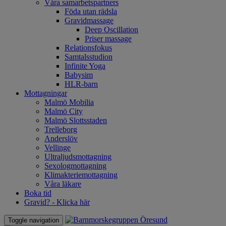
Våra samarbetspartners
Föda utan rädsla
Gravidmassage
Deep Oscillation
Priser massage
Relationsfokus
Samtalsstudion
Infinite Yoga
Babysim
HLR-barn
Mottagningar
Malmö Mobilia
Malmö City
Malmö Slottsstaden
Trelleborg
Anderslöv
Vellinge
Ultraljudsmottagning
Sexologmottagning
Klimakteriemottagning
Våra läkare
Boka tid
Gravid? - Klicka här
Toggle navigation