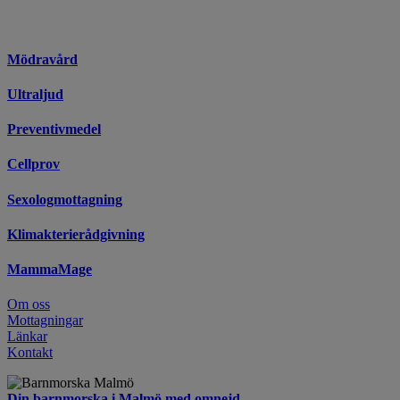
Mödravård
Ultraljud
Preventivmedel
Cellprov
Sexologmottagning
Klimakterierådgivning
MammaMage
Om oss
Mottagningar
Länkar
Kontakt
Din barnmorska i Malmö med omnejd