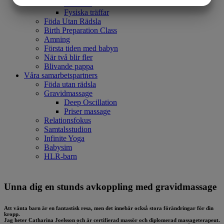
Filmlänk
Fysiska träffar
MARKNADSFÖRING
STATISTIK
Föda Utan Rädsla
Birth Preparation Class
Amning
Första tiden med babyn
När två blir fler
Blivande pappa
Våra samarbetspartners
Föda utan rädsla
Gravidmassage
Deep Oscillation
Priser massage
Relationsfokus
Samtalsstudion
Infinite Yoga
Babysim
HLR-barn
Unna dig en stunds avkoppling med gravidmassage
Att vänta barn är en fantastisk resa, men det innebär också stora förändringar för din
kropp.
Jag heter Catharina Joelsson och är certifierad massör och diplomerad massageterapeut.