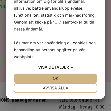
information om dig för olika ändamål,
en avbokas den inom 12 timmar.
inklusive: bättre användarupplevelse,
funktionalitet, statistik och marknadsföring.
Genom att klicka på "OK" samtycker du till
dessa ändamål.
Läs mer om vår användning av cookies och
behandling av personuppgifter på vår
webbplats.
VISA
DETALJER
JA
NEJ
OK
JA
NEJ
NÖDVÄNDIG
INSTÄLLNINGAR
AVVISA ALLA
JA
NEJ
JA
NEJ
IONS-paket gör du här.
Våra telefontider är:
MARKNADSFÖRING
STATISTIK
Måndag - fredag 10:00 - 