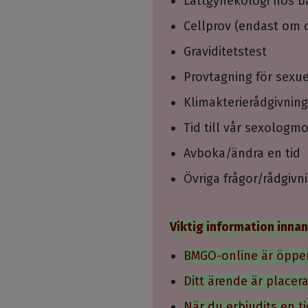
Lättgynekologi hos 
Cellprov (endast om d
Graviditetstest
Provtagning för sexu
Klimakterierådgivning
Tid till vår sexologm
Avboka/ändra en tid
Övriga frågor/rådgivn
Viktig information innan
BMGO-online är öppen
Ditt ärende är placer
När du erbjudits en t