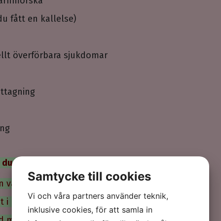
barnmorska
u fått en kallelse)
ellt överförbara sjukdomar
ottagning
ing
 du lägger ditt ärende:
Samtycke till cookies
 vardagar mellan 07:00-16:00
Vi och våra partners använder teknik,
at i kö besvaras i tur och ordning under dagen.
inklusive cookies, för att samla in
id måste du bekräfta tiden i chatten.