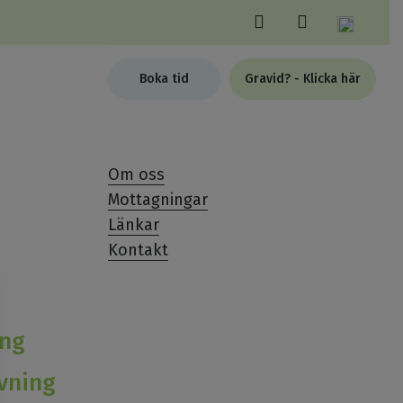
Boka tid
Gravid? - Klicka här
Om oss
Mottagningar
Länkar
Kontakt
ing
vning