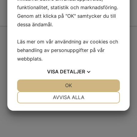
MammaMage
funktionalitet, statistik och marknadsföring.
Genom att klicka på "OK" samtycker du till
dessa ändamål.
Läs mer om vår användning av cookies och
behandling av personuppgifter på vår
Öppettider
webbplats.
Mån-fre: 7.30-17.00
VISA
DETALJER
Kontakt
JA
NEJ
OK
JA
NEJ
Växel: 0771-191 191
kontakt@bmgo.se
NÖDVÄNDIG
INSTÄLLNINGAR
AVVISA ALLA
JA
NEJ
JA
NEJ
MARKNADSFÖRING
STATISTIK