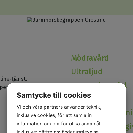
Mödravård
Ultraljud
ine-tjänst.
Preventivmedel
pettider.
Samtycke till cookies
Cellprov
Vi och våra partners använder teknik,
Sexologmottagn
inklusive cookies, för att samla in
information om dig för olika ändamål,
Klimakterierådgi
inklusive: bättre användarupplevelse,