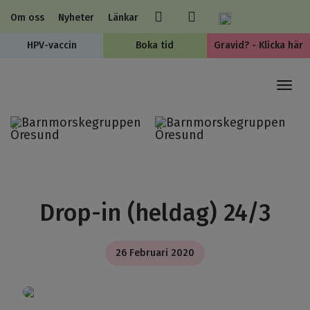
Om oss
Nyheter
Länkar
HPV-vaccin
Boka tid
Gravid? - Klicka här
Togg
navi
Drop-in (heldag) 24/3
26 Februari 2020