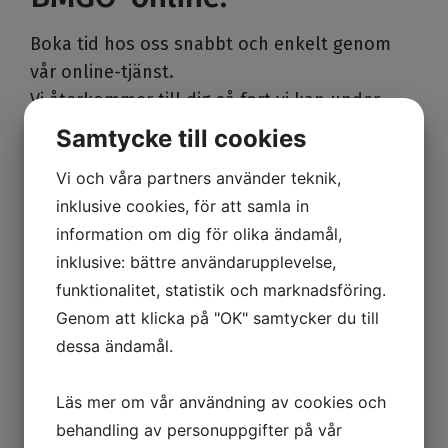
Boka tid hos oss snabbt och enkelt genom
vår online-tjänst.
Vi återkommer till dig så fort vi kan under
våra öppettider.
Samtycke till cookies
Vi och våra partners använder teknik,
inklusive cookies, för att samla in
Boka tid
information om dig för olika ändamål,
inklusive: bättre användarupplevelse,
funktionalitet, statistik och marknadsföring.
Genom att klicka på "OK" samtycker du till
Mödravård
dessa ändamål.
Ultraljud
Preventivmedel
Läs mer om vår användning av cookies och
Cellprov
behandling av personuppgifter på vår