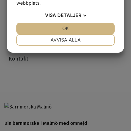
webbplats.
Sexologmottagning
Klimakterierådgivning
VISA
DETALJER
MammaMage
JA
NEJ
OK
JA
NEJ
Om oss
NÖDVÄNDIG
INSTÄLLNINGAR
AVVISA ALLA
Mottagningar
JA
NEJ
JA
NEJ
Länkar
MARKNADSFÖRING
STATISTIK
Kontakt
Din barnmorska i Malmö med omnejd