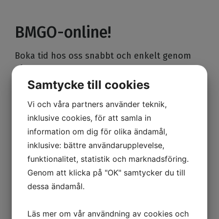
BMGO-online!
Boka tid hos oss snabbt och enkelt genom
vår online-tjänst.
Samtycke till cookies
Vi återkommer till dig så fort vi kan under
våra öppettider.
Vi och våra partners använder teknik,
inklusive cookies, för att samla in
information om dig för olika ändamål,
Boka tid
inklusive: bättre användarupplevelse,
funktionalitet, statistik och marknadsföring.
Genom att klicka på "OK" samtycker du till
dessa ändamål.
Mödravård
Ultraljud
Läs mer om vår användning av cookies och