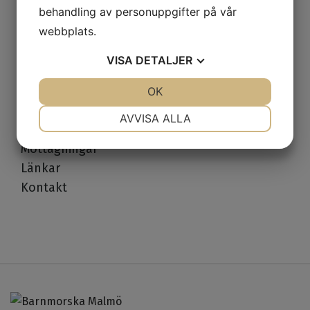
Preventivmedel
behandling av personuppgifter på vår
webbplats.
Cellprov
Sexologmottagning
VISA
DETALJER
Klimakterierådgivning
JA
NEJ
OK
JA
NEJ
MammaMage
NÖDVÄNDIG
INSTÄLLNINGAR
AVVISA ALLA
Om oss
JA
NEJ
JA
NEJ
Mottagningar
MARKNADSFÖRING
STATISTIK
Länkar
Kontakt