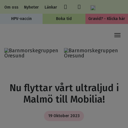
Om oss
Nyheter
Länkar
HPV-vaccin
Boka tid
Gravid? - Klicka här
Togg
navi
Nu flyttar vårt ultraljud i
Malmö till Mobilia!
19 Oktober 2023