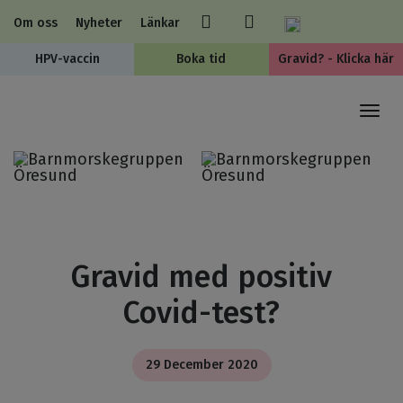
Om oss
Nyheter
Länkar
HPV-vaccin
Boka tid
Gravid? - Klicka här
Togg
navi
Gravid med positiv
Covid-test?
29 December 2020