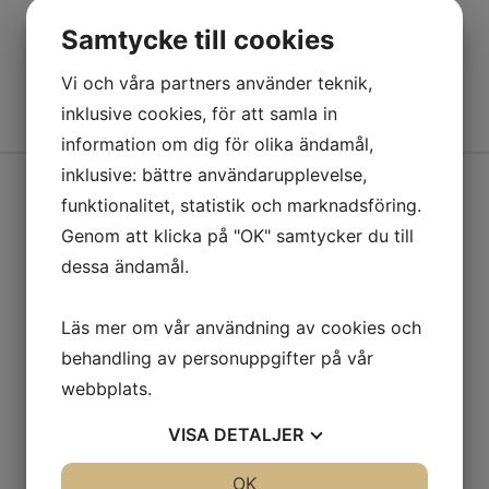
Samtycke till cookies
Vi och våra partners använder teknik,
inklusive cookies, för att samla in
information om dig för olika ändamål,
inklusive: bättre användarupplevelse,
funktionalitet, statistik och marknadsföring.
Genom att klicka på "OK" samtycker du till
BMGO-online!
dessa ändamål.
Boka tid hos oss snabbt och enkelt genom
Läs mer om vår användning av cookies och
vår online-tjänst.
behandling av personuppgifter på vår
Vi återkommer till dig så fort vi kan under
webbplats.
våra öppettider.
VISA
DETALJER
JA
NEJ
OK
JA
NEJ