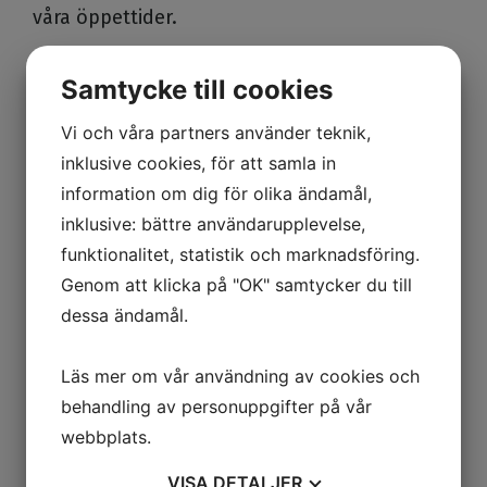
våra öppettider.
Samtycke till cookies
Boka tid
Vi och våra partners använder teknik,
inklusive cookies, för att samla in
information om dig för olika ändamål,
inklusive: bättre användarupplevelse,
Mödravård
funktionalitet, statistik och marknadsföring.
Ultraljud
Genom att klicka på "OK" samtycker du till
Preventivmedel
dessa ändamål.
Cellprov
Läs mer om vår användning av cookies och
Sexologmottagning
behandling av personuppgifter på vår
Klimakterierådgivning
webbplats.
MammaMage
VISA
DETALJER