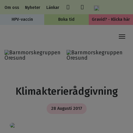
Om oss
Nyheter
Länkar
HPV-vaccin
Boka tid
Gravid? - Klicka här
Togg
navi
Klimakterierådgivning
28 Augusti 2017