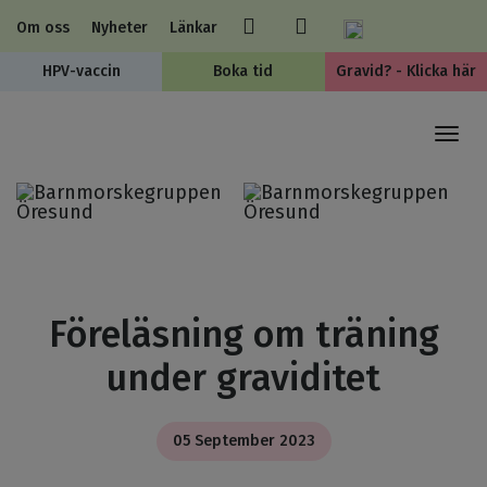
Om oss
Nyheter
Länkar
HPV-vaccin
Boka tid
Gravid? - Klicka här
Togg
navi
Föreläsning om träning
under graviditet
05 September 2023