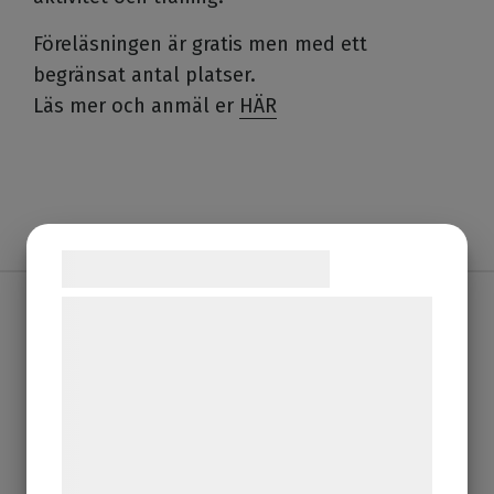
Föreläsningen är gratis men med ett
begränsat antal platser.
Läs mer och anmäl er
HÄR
Samtykke til cookies
Vi og vores samarbejdspartnere bruger
teknologier, herunder cookies, til at
BMGO-online!
indsamle oplysninger om dig til forskellige
formål, herunder: Tilpasning af annoncering,
Boka tid hos oss snabbt och enkelt genom
bedre brugeroplevelse, funktionalitet,
vår online-tjänst.
statistik og marketing. Disse oplysninger